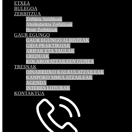
ETXEA
BULEGOA
ZERBITZUA
Zerbitzu Juridikoak
Aholkularitza Zerbitzuak
Beste Zerbitzuak
GAUR EGUNGO
GAUR EGUNGO ALBISTEAK
GIDA PRAKTIKOAK
ARIFAK ETA TAULAK
EREDUAK
KOLABORATZAILEEN GUNEA
TRESNAK
OINARRIZKO KALKULATZAILEAK
KANPOKO SIMULATZAILEAK
AGENDA
INTERES LOTURAK
KONTAKTUA