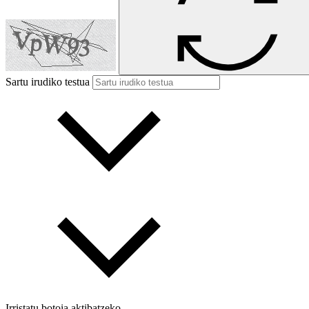
Sartu irudiko testua
Irristatu botoia aktibatzeko