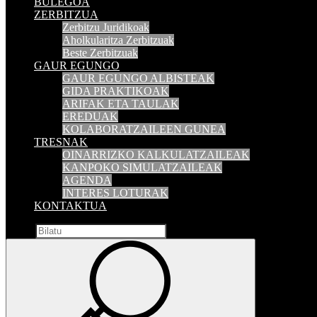
BULEGOA
ZERBITZUA
Zerbitzu Juridikoak
Aholkularitza Zerbitzuak
Beste Zerbitzuak
GAUR EGUNGO
GAUR EGUNGO ALBISTEAK
GIDA PRAKTIKOAK
ARIFAK ETA TAULAK
EREDUAK
KOLABORATZAILEEN GUNEA
TRESNAK
OINARRIZKO KALKULATZAILEAK
KANPOKO SIMULATZAILEAK
AGENDA
INTERES LOTURAK
KONTAKTUA
Bilatu