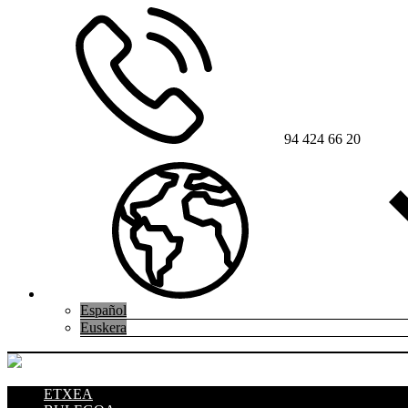
94 424 66 20
Español
Euskera
ETXEA