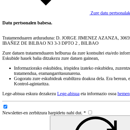
Zure datu pertsonalak
Datu pertsonalen babesa.
Tratamenduaren arduraduna: D. JORGE JIMENEZ AZANZA, 306
IBAÑEZ DE BILBAO N3 3-3 DPTO 2 , BILBAO
Zure datuen tratamenduaren helburua da zure kontsultei eta/edo infor
Eskubide hauek balia ditzakezu zure datuen gainean,
Informaziorako eskubidea, irispidea izateko eskubidea, zuzent
tratamendua, eramangarritasunarena.
Gogoratu zure eskubideak erabiltzea doakoa dela. Era berean, 
Kontrol-agintaritza.
Lege-abisua eskura dezakezu
Lege-abisua
eta informazio osoa
hemen
Newsletter-en zerbitzura harpidetu nahi dut. *