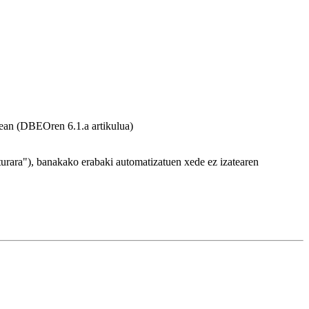
tean (DBEOren 6.1.a artikulua)
urara"), banakako erabaki automatizatuen xede ez izatearen