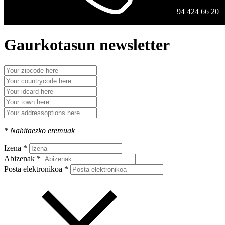
94 424 66 20
Gaurkotasun newsletter
* Nahitaezko eremuak
Izena *
Abizenak *
Posta elektronikoa *