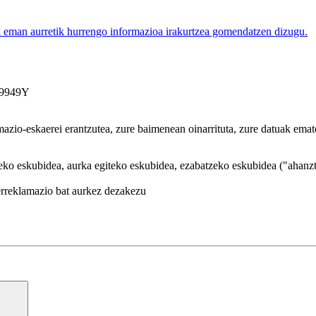
 eman aurretik hurrengo informazioa irakurtzea gomendatzen dizugu.
59949Y
mazio-eskaerei erantzutea, zure baimenean oinarrituta, zure datuak ema
zeko eskubidea, aurka egiteko eskubidea, ezabatzeko eskubidea ("ahanzt
erreklamazio bat aurkez dezakezu