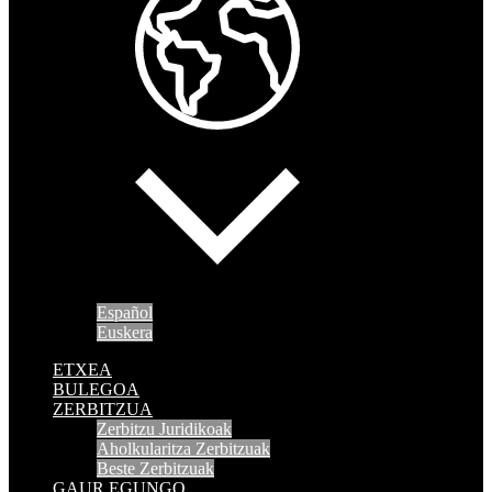
Español
Euskera
ETXEA
BULEGOA
ZERBITZUA
Zerbitzu Juridikoak
Aholkularitza Zerbitzuak
Beste Zerbitzuak
GAUR EGUNGO