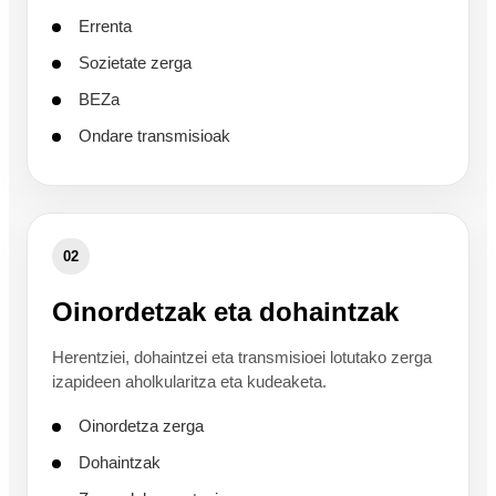
Errenta
Sozietate zerga
BEZa
Ondare transmisioak
02
Oinordetzak eta dohaintzak
Herentziei, dohaintzei eta transmisioei lotutako zerga
izapideen aholkularitza eta kudeaketa.
Oinordetza zerga
Dohaintzak