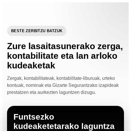
BESTE ZERBITZU BATZUK
Zure lasaitasunerako zerga,
kontabilitate eta lan arloko
kudeaketak
Zergak, kontabilitateak, kontabilitate-liburuak, urteko
kontuak, nominak eta Gizarte Segurantzako izapideak
prestatzen eta aurkezten laguntzen dizugu.
Funtsezko
kudeaketetarako laguntza