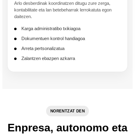
Arlo desberdinak koordinatzen ditugu zure zerga,
kontabilitate eta lan betebeharrak lerrokatuta egon
daitezen.
Karga administratibo txikiagoa
Dokumentuen kontrol handiagoa
Arreta pertsonalizatua
Zalantzen ebazpen azkarra
NORENTZAT DEN
Enpresa, autonomo eta