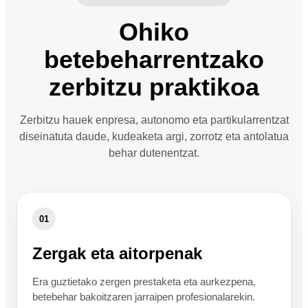
Ohiko
betebeharrentzako
zerbitzu praktikoa
Zerbitzu hauek enpresa, autonomo eta partikularrentzat
diseinatuta daude, kudeaketa argi, zorrotz eta antolatua
behar dutenentzat.
01
Zergak eta aitorpenak
Era guztietako zergen prestaketa eta aurkezpena,
betebehar bakoitzaren jarraipen profesionalarekin.