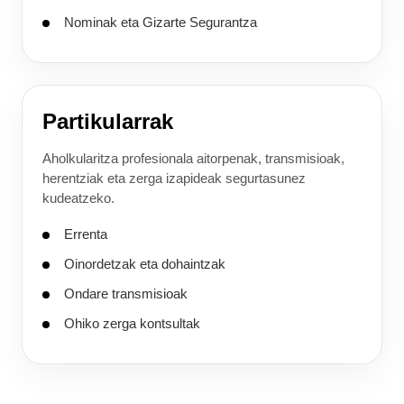
Nominak eta Gizarte Segurantza
Partikularrak
Aholkularitza profesionala aitorpenak, transmisioak,
herentziak eta zerga izapideak segurtasunez
kudeatzeko.
Errenta
Oinordetzak eta dohaintzak
Ondare transmisioak
Ohiko zerga kontsultak