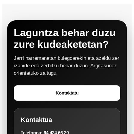
Laguntza behar duzu
zure kudeaketetan?
Jarri harremanetan bulegoarekin eta azaldu zer
izapide edo zerbitzu behar duzun. Argitasunez
orientatuko zaitugu.
Kontaktatu
Kontaktua
Telefonoa:
94 424 66 20