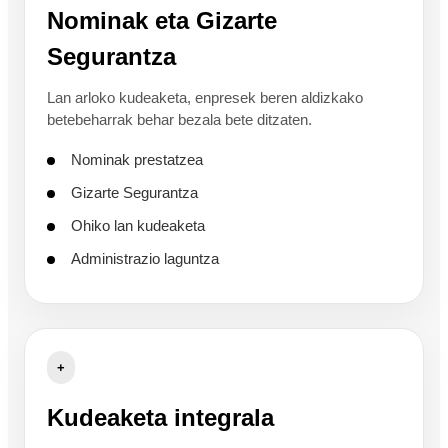
Nominak eta Gizarte
Segurantza
Lan arloko kudeaketa, enpresek beren aldizkako
betebeharrak behar bezala bete ditzaten.
Nominak prestatzea
Gizarte Segurantza
Ohiko lan kudeaketa
Administrazio laguntza
+
Kudeaketa integrala