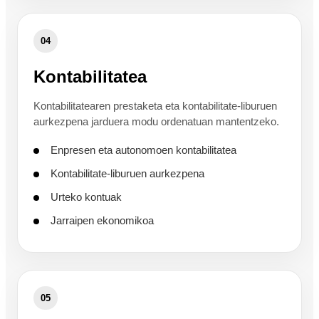
04
Kontabilitatea
Kontabilitatearen prestaketa eta kontabilitate-liburuen
aurkezpena jarduera modu ordenatuan mantentzeko.
Enpresen eta autonomoen kontabilitatea
Kontabilitate-liburuen aurkezpena
Urteko kontuak
Jarraipen ekonomikoa
05