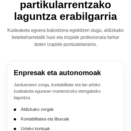
partikularrentzako
laguntza erabilgarria
Kudeaketa egoera bakoitzera egokitzen dugu, aldizkako
betebeharretatik hasi eta irizpide profesionala behar
duten izapide puntualetaraino.
Enpresak eta autonomoak
Jardueraren zerga, kontabilitate eta lan arloko
kudeaketa egunean mantentzeko etengabeko
laguntza.
Aldizkako zergak
Kontabilitatea eta liburuak
Urteko kontuak