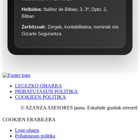
Helbidea:
Ibáñez de Bilbao, 3, 3º, Dpto. 2,
Bilbao
Zerbitzuak:
Zergak, kontabilitatea, nominak eta
Gizarte Segurantza
LEGEZKO OHARRA
PRIBATUTASUN POLITIKA
COOKIEEN POLITIKA
© AZANZA ASESORES jauna. Eskubide guztiak erreserbatuta.
COOKIEN ERABILERA
Lege-oharra
Pribatutasun politika