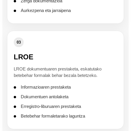
Zerga dokumentazioa
Aurkezpena eta jarraipena
03
LROE
LROE dokumentuaren prestaketa, eskatutako
betebehar formalak behar bezala betetzeko.
Informazioaren prestaketa
Dokumentuen antolaketa
Erregistro-liburuaren prestaketa
Betebehar formaletarako laguntza