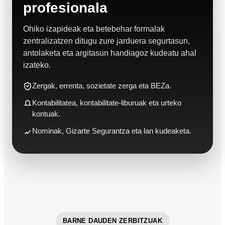
profesionala
Ohiko izapideak eta betebehar formalak
zentralizatzen ditugu zure jarduera segurtasun,
antolaketa eta argitasun handiagoz kudeatu ahal
izateko.
Zergak, errenta, sozietate zerga eta BEZa.
Kontabilitatea, kontabilitate-liburuak eta urteko
kontuak.
Nominak, Gizarte Segurantza eta lan kudeaketa.
BARNE DAUDEN ZERBITZUAK