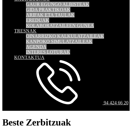
GAUR EGUNGO ALBISTEAK
GIDA PRAKTIKOAK
ARIFAK ETA TAULAK
EREDUAK
KOLABORATZAILEEN GUNEA
TRESNAK
OINARRIZKO KALKULATZAILEAK
KANPOKO SIMULATZAILEAK
AGENDA
INTERES LOTURAK
KONTAKTUA
94 424 66 20
Beste Zerbitzuak