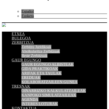
Español
Euskera
ETXEA
BULEGOA
ZERBITZUA
Zerbitzu Juridikoak
Aholkularitza Zerbitzuak
Beste Zerbitzuak
GAUR EGUNGO
GAUR EGUNGO ALBISTEAK
GIDA PRAKTIKOAK
ARIFAK ETA TAULAK
EREDUAK
KOLABORATZAILEEN GUNEA
TRESNAK
OINARRIZKO KALKULATZAILEAK
KANPOKO SIMULATZAILEAK
AGENDA
INTERES LOTURAK
KONTAKTUA